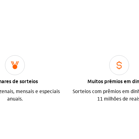
icon-itaufonts_premio
icon-itaufonts_cifrao
hares de sorteios
Muitos prêmios em din
zenais, mensais e especiais
Sorteios com prêmios em dinh
anuais.
11 milhões de reai