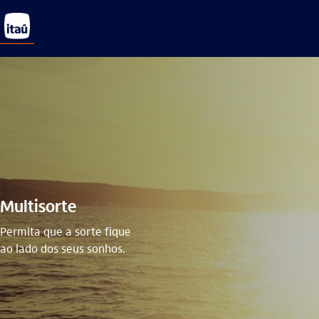
Multisorte
Permita que a sorte fique
ao lado dos seus sonhos.