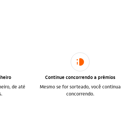
brilho_nos_olhos
heiro
Continue concorrendo a prêmios
eiro, de até
Mesmo se for sorteado, você continua
s.
concorrendo.