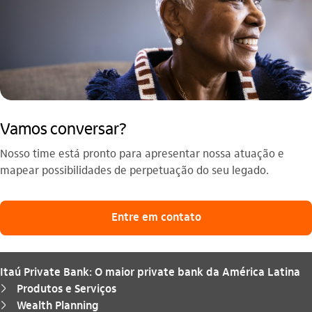
Vamos conversar?
Nosso time está pronto para apresentar nossa atuação e
mapear possibilidades de perpetuação do seu legado.
Entre em contato
Itaú Private Bank: O maior private bank da América Latina
Produtos e Serviços
seta_direita
Wealth Planning
seta_direita