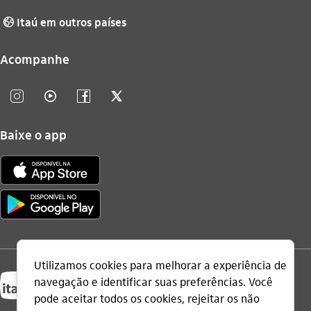
Itaú em outros países
globo_outline
Acompanhe
instagram_outline
video_outline
facebook_outline
twitter_outline
Baixe o app