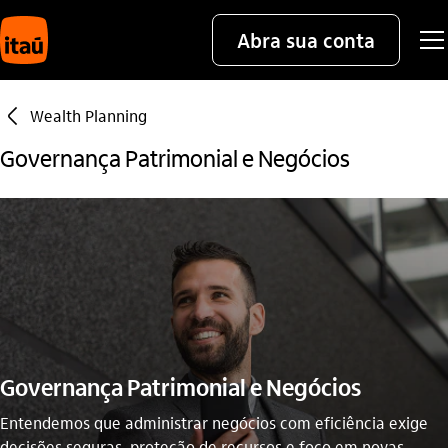
Abra sua conta
seta_esquerda
Wealth Planning
Governança Patrimonial e Negócios
Governança Patrimonial e Negócios
Entendemos que administrar negócios com eficiência exige
decisões seguras, proteção de recursos e foco em novas