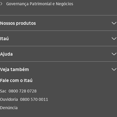
Você está aqui:
Governança Patrimonial e Negócios
seta_direita
Nossos produtos
seta_baixo
Itaú
seta_baixo
Ajuda
seta_baixo
Veja também
seta_baixo
Fale com o Itaú
Sac
0800 728 0728
Ouvidoria
0800 570 0011
Denúncia