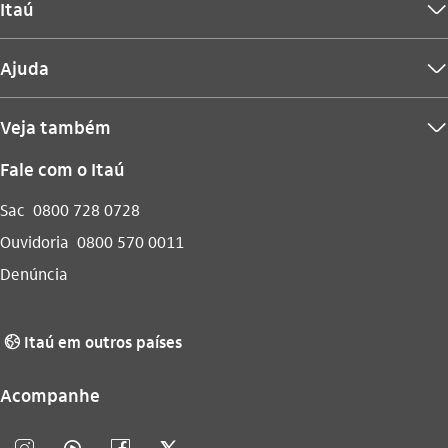
Itaú
seta_baixo
Ajuda
seta_baixo
Veja também
seta_baixo
Fale com o Itaú
Sac
0800 728 0728
Ouvidoria
0800 570 0011
Denúncia
Itaú em outros países
globo_outline
Acompanhe