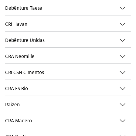
seta_baixo
Debênture Taesa
seta_baixo
CRI Havan
seta_baixo
Debênture Unidas
seta_baixo
CRA Neomille
seta_baixo
CRI CSN Cimentos
seta_baixo
CRA FS Bio
seta_baixo
Raízen
seta_baixo
CRA Madero