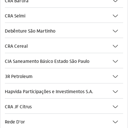
seta_baixo
CRA Bartira
seta_baixo
CRA Selmi
seta_baixo
Debênture São Martinho
seta_baixo
CRA Cereal
seta_baixo
CIA Saneamento Básico Estado São Paulo
seta_baixo
3R Petroleum
seta_baixo
Hapvida Participações e Investimentos S.A.
seta_baixo
CRA JF Citrus
seta_baixo
Rede D'or