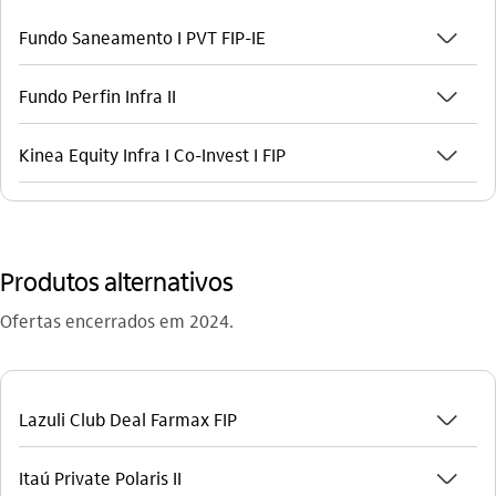
seta_baixo
Fundo Saneamento I PVT FIP-IE
seta_baixo
Fundo Perfin Infra II
seta_baixo
Kinea Equity Infra I Co-Invest I FIP
Produtos alternativos
Ofertas encerrados em 2024.
seta_baixo
Lazuli Club Deal Farmax FIP
seta_baixo
Itaú Private Polaris II