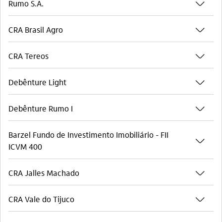
seta_baixo
Rumo S.A.
seta_baixo
CRA Brasil Agro
seta_baixo
CRA Tereos
seta_baixo
Debênture Light
seta_baixo
Debênture Rumo I
Barzel Fundo de Investimento Imobiliário - FII
seta_baixo
ICVM 400
seta_baixo
CRA Jalles Machado
seta_baixo
CRA Vale do Tijuco