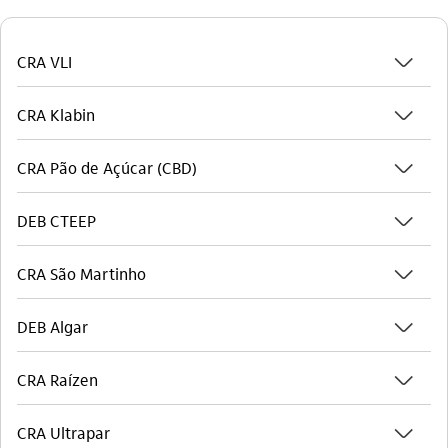
seta_baixo
CRA VLI
seta_baixo
CRA Klabin
seta_baixo
CRA Pão de Açúcar (CBD)
seta_baixo
DEB CTEEP
seta_baixo
CRA São Martinho
seta_baixo
DEB Algar
seta_baixo
CRA Raízen
seta_baixo
CRA Ultrapar