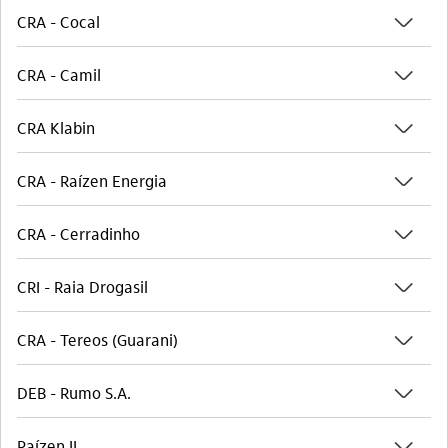
seta_baixo
CRA - Cocal
seta_baixo
CRA - Camil
seta_baixo
CRA Klabin
seta_baixo
CRA - Raízen Energia
seta_baixo
CRA - Cerradinho
seta_baixo
CRI - Raia Drogasil
seta_baixo
CRA - Tereos (Guarani)
seta_baixo
DEB - Rumo S.A.
seta_baixo
Raízen II