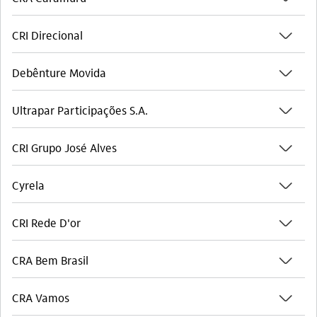
seta_baixo
CRI Direcional
seta_baixo
Debênture Movida
seta_baixo
Ultrapar Participações S.A.
seta_baixo
CRI Grupo José Alves
seta_baixo
Cyrela
seta_baixo
CRI Rede D'or
seta_baixo
CRA Bem Brasil
seta_baixo
CRA Vamos