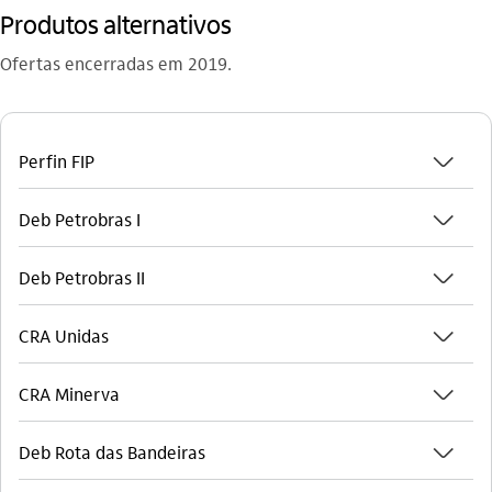
Produtos alternativos
Ofertas encerradas em 2019.
seta_baixo
Perfin FIP
seta_baixo
Deb Petrobras I
seta_baixo
Deb Petrobras II
seta_baixo
CRA Unidas
seta_baixo
CRA Minerva
seta_baixo
Deb Rota das Bandeiras