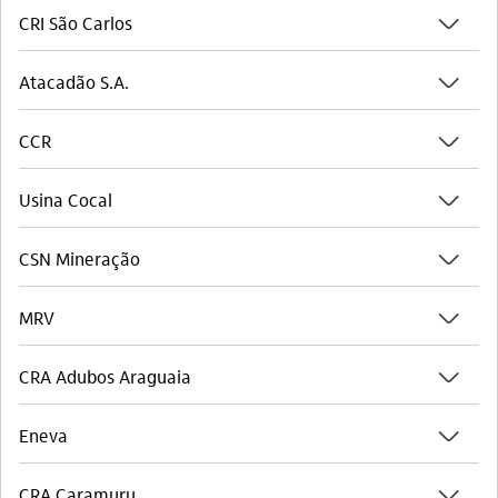
seta_baixo
CRI São Carlos
seta_baixo
Atacadão S.A.
seta_baixo
CCR
seta_baixo
Usina Cocal
seta_baixo
CSN Mineração
seta_baixo
MRV
seta_baixo
CRA Adubos Araguaia
seta_baixo
Eneva
seta_baixo
CRA Caramuru