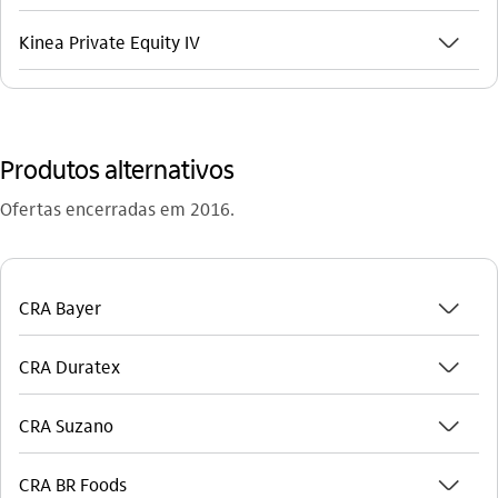
seta_baixo
Kinea Private Equity IV
Produtos alternativos
Ofertas encerradas em 2016.
seta_baixo
CRA Bayer
seta_baixo
CRA Duratex
seta_baixo
CRA Suzano
seta_baixo
CRA BR Foods