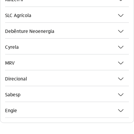
seta_baixo
SLC Agrícola
seta_baixo
Debênture Neoenergia
seta_baixo
Cyrela
seta_baixo
MRV
seta_baixo
Direcional
seta_baixo
Sabesp
seta_baixo
Engie