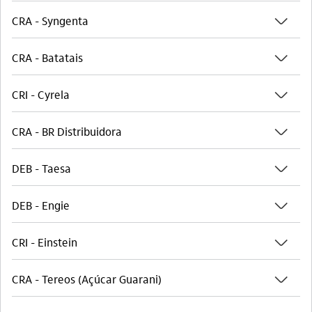
seta_baixo
CRA - Syngenta
seta_baixo
CRA - Batatais
seta_baixo
CRI - Cyrela
seta_baixo
CRA - BR Distribuidora
seta_baixo
DEB - Taesa
seta_baixo
DEB - Engie
seta_baixo
CRI - Einstein
seta_baixo
CRA - Tereos (Açúcar Guarani)