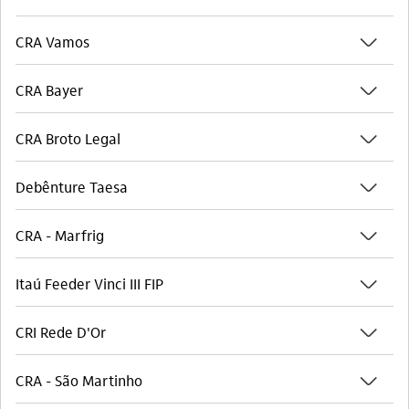
seta_baixo
CRA Vamos
seta_baixo
CRA Bayer
seta_baixo
CRA Broto Legal
seta_baixo
Debênture Taesa
seta_baixo
CRA - Marfrig
seta_baixo
Itaú Feeder Vinci III FIP
seta_baixo
CRI Rede D'Or
seta_baixo
CRA - São Martinho