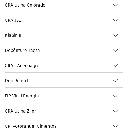
seta_baixo
CRA Usina Colorado
seta_baixo
CRA JSL
seta_baixo
Klabin II
seta_baixo
Debênture Taesa
seta_baixo
CRA - Adecoagro
seta_baixo
Deb Rumo II
seta_baixo
FIP Vinci Energia
seta_baixo
CRA Usina Zilor
seta_baixo
CRI Votorantim Cimentos