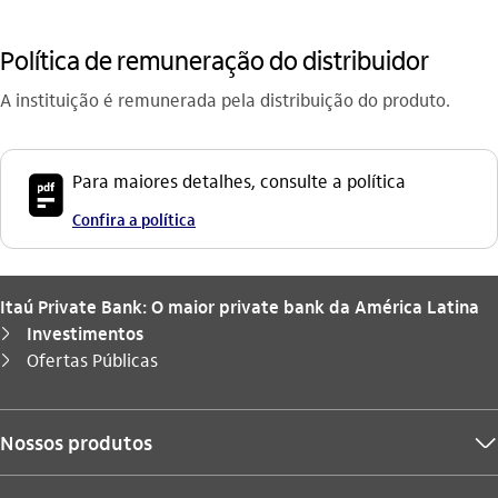
Política de remuneração do distribuidor
A instituição é remunerada pela distribuição do produto.
icon-itaufonts_pdf
Para maiores detalhes, consulte a política
Confira a política
Itaú Private Bank: O maior private bank da América Latina
Investimentos
seta_direita
Você está aqui:
Ofertas Públicas
seta_direita
Nossos produtos
seta_baixo