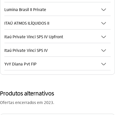
seta_baixo
Lumina Brasil II Private
seta_baixo
ITAÚ ATMOS ILÍQUIDOS II
seta_baixo
Itaú Private Vinci SPS IV Upfront
seta_baixo
Itaú Private Vinci SPS IV
seta_baixo
YvY Diana Pvt FIP
Produtos alternativos
Ofertas encerrados em 2023.