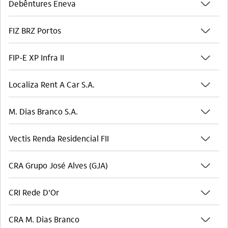
seta_baixo
Debêntures Eneva
seta_baixo
FIZ BRZ Portos
seta_baixo
FIP-E XP Infra II
seta_baixo
Localiza Rent A Car S.A.
seta_baixo
M. Dias Branco S.A.
seta_baixo
Vectis Renda Residencial FII
seta_baixo
CRA Grupo José Alves (GJA)
seta_baixo
CRI Rede D'Or
seta_baixo
CRA M. Dias Branco