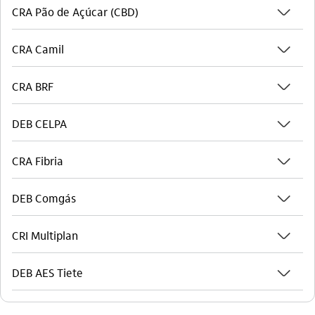
seta_baixo
CRA Pão de Açúcar (CBD)
seta_baixo
CRA Camil
seta_baixo
CRA BRF
seta_baixo
DEB CELPA
seta_baixo
CRA Fibria
seta_baixo
DEB Comgás
seta_baixo
CRI Multiplan
seta_baixo
DEB AES Tiete