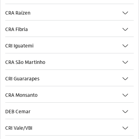
seta_baixo
CRA Raízen
seta_baixo
CRA Fibria
seta_baixo
CRI Iguatemi
seta_baixo
CRA São Martinho
seta_baixo
CRI Guararapes
seta_baixo
CRA Monsanto
seta_baixo
DEB Cemar
seta_baixo
CRI Vale/VBI