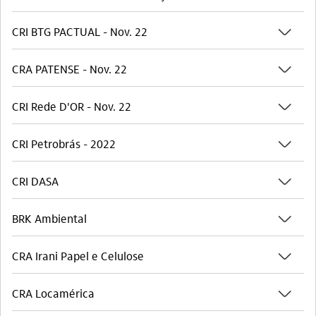
seta_baixo
CRI BTG PACTUAL - Nov. 22
seta_baixo
CRA PATENSE - Nov. 22
seta_baixo
CRI Rede D'OR - Nov. 22
seta_baixo
CRI Petrobrás - 2022
seta_baixo
CRI DASA
seta_baixo
BRK Ambiental
seta_baixo
CRA Irani Papel e Celulose
seta_baixo
CRA Locamérica