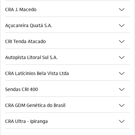
seta_baixo
CRA J. Macedo
seta_baixo
Açucareira Quatá S.A.
seta_baixo
CRI Tenda Atacado
seta_baixo
Autopista Litoral Sul S.A.
seta_baixo
CRA Latícinios Bela Vista Ltda
seta_baixo
Sendas CRI 400
seta_baixo
CRA GDM Genética do Brasil
seta_baixo
CRA Ultra - Ipiranga