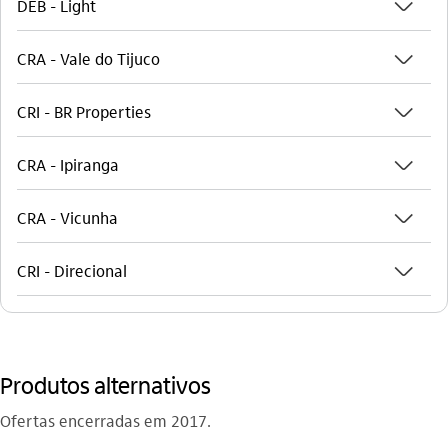
seta_baixo
DEB - Light
seta_baixo
CRA - Vale do Tijuco
seta_baixo
CRI - BR Properties
seta_baixo
CRA - Ipiranga
seta_baixo
CRA - Vicunha
seta_baixo
CRI - Direcional
Produtos alternativos
Ofertas encerradas em 2017.