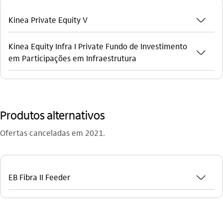
seta_baixo
Kinea Private Equity V
Kinea Equity Infra I Private Fundo de Investimento
seta_baixo
em Participações em Infraestrutura
Produtos alternativos
Ofertas canceladas em 2021.
seta_baixo
EB Fibra II Feeder