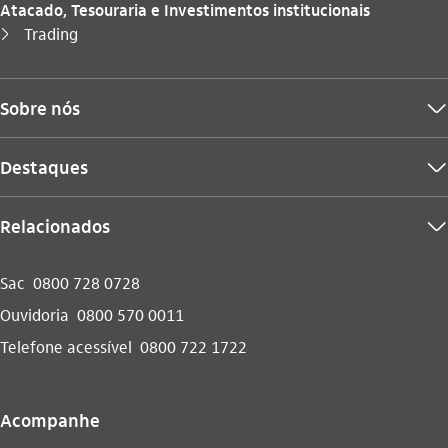
Atacado, Tesouraria e Investimentos institucionais
Você está aqui:
Trading
seta_direita
Sobre nós
seta_baixo
Destaques
seta_baixo
Relacionados
seta_baixo
Sac
0800 728 0728
Ouvidoria
0800 570 0011
Telefone acessível
0800 722 1722
Acompanhe