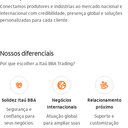
Conectamos produtores e indústrias ao mercado nacional e
internacional com credibilidade, presença global e soluções
personalizadas para cada cliente.
Nossos diferenciais
Por que escolher a Itaú BBA Trading?
carteirada
globo_outline
lideranca_outline
Solidez Itaú BBA
Negócios
Relacionamento
Internacionais
próximo
Segurança e
confiança para
Atuação global
Suporte e
seus negócios.
para ampliar suas
customização