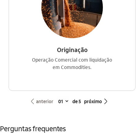
Originação
Operação Comercial com liquidação
em Commodities.
seta_esquerda
seta_direita
anterior
de 5
próximo
Perguntas frequentes