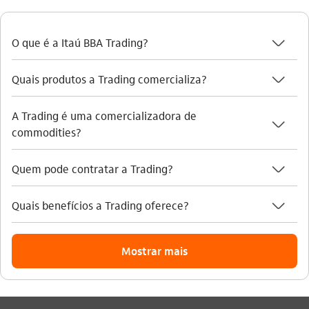
seta_baixo
O que é a Itaú BBA Trading?
seta_baixo
Quais produtos a Trading comercializa?
A Trading é uma comercializadora de
seta_baixo
commodities?
seta_baixo
Quem pode contratar a Trading?
seta_baixo
Quais benefícios a Trading oferece?
Mostrar mais