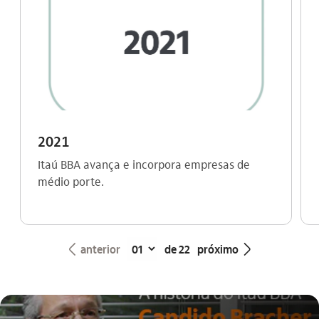
2021
Itaú BBA avança e incorpora empresas de
médio porte.
seta_esquerda
seta_direita
anterior
de 22
próximo