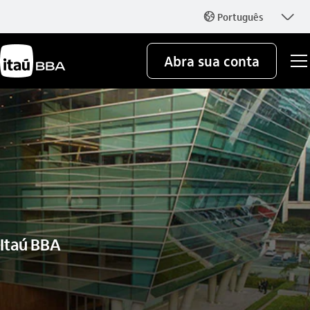
seta_baixo
Português
globo_outline
Abra sua conta
Itaú BBA