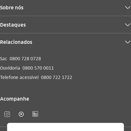
Sobre nós
seta_baixo
Destaques
seta_baixo
Relacionados
seta_baixo
Sac
0800 728 0728
Ouvidoria
0800 570 0011
Telefone acessível
0800 722 1722
Acompanhe
instagram_outline
video_outline
linkedin_base