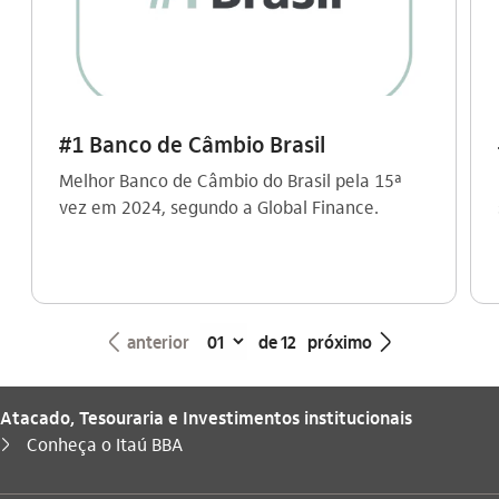
#1 Banco de Câmbio Brasil
Melhor Banco de Câmbio do Brasil pela 15ª
vez em 2024, segundo a Global Finance.
seta_esquerda
seta_direita
anterior
de 12
próximo
Atacado, Tesouraria e Investimentos institucionais
Você está aqui:
Conheça o Itaú BBA
seta_direita