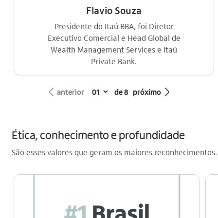
Flavio Souza
Presidente do Itaú BBA, foi Diretor
Executivo Comercial e Head Global de
Wealth Management Services e Itaú
Private Bank.
seta_esquerda
seta_direita
anterior
de 8
próximo
Ética, conhecimento e profundidade
São esses valores que geram os maiores reconhecimentos.