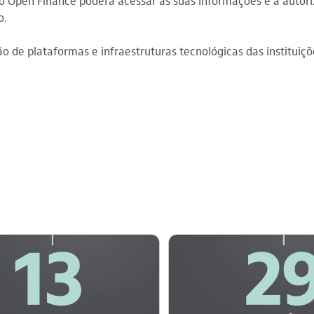
o Open Finance poderá acessar as suas informações e a autor
o.
o de plataformas e infraestruturas tecnológicas das institui