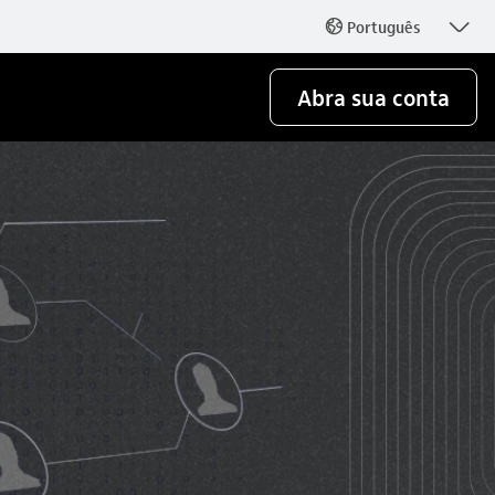
seta_baixo
Português
globo_outline
Abra sua conta