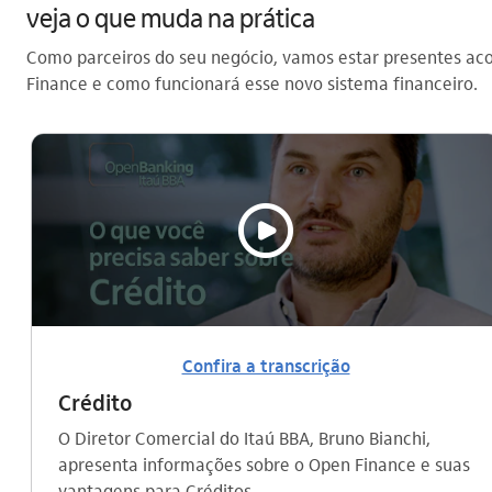
veja o que muda na prática
Como parceiros do seu negócio, vamos estar presentes ac
Finance e como funcionará esse novo sistema financeiro.
video_outline
Confira a transcrição
Crédito
O Diretor Comercial do Itaú BBA, Bruno Bianchi,
apresenta informações sobre o Open Finance e suas
vantagens para Créditos.