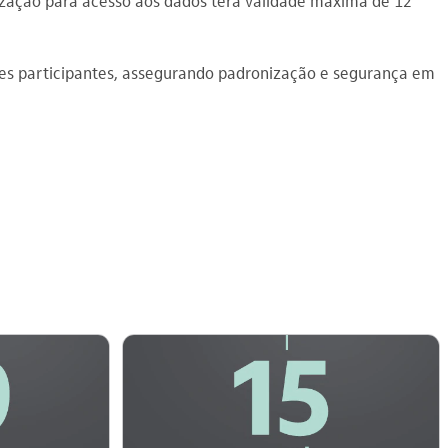
ização para acesso aos dados terá validade máxima de 12
ções participantes, assegurando padronização e segurança em