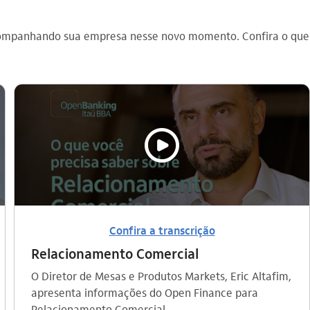
ompanhando sua empresa nesse novo momento. Confira o que o
video_outline
Confira a transcrição
Relacionamento Comercial
O Diretor de Mesas e Produtos Markets, Eric Altafim,
apresenta informações do Open Finance para
Relacionamento Comercial