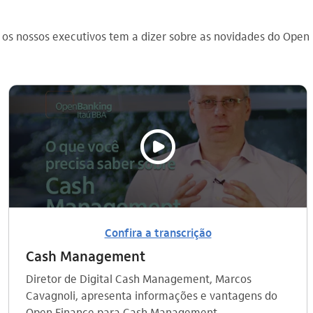
s nossos executivos tem a dizer sobre as novidades do Open
video_outline
Confira a transcrição
Cash Management
Diretor de Digital Cash Management, Marcos
Cavagnoli, apresenta informações e vantagens do
Open Finance para Cash Management