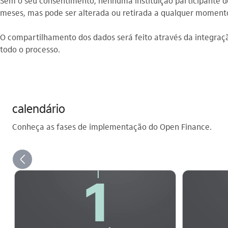
Sem o seu consentimento, nenhuma instituição participante d
meses, mas pode ser alterada ou retirada a qualquer moment
O compartilhamento dos dados será feito através da integraçã
todo o processo.
calendário
Conheça as fases de implementação do Open Finance.
seta_esquerda