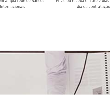
com ampla rede de Bancos
Envie ou receba em até 2 dias 
Internacionais
dia da contrataçã