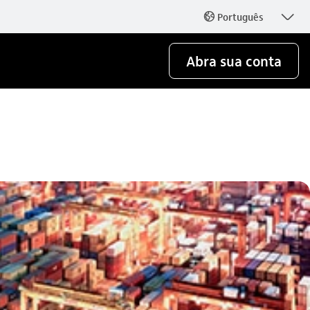
seta_baixo
Português
globo_outline
Abra sua conta