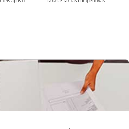
úteis após o
Taxas e tarifas competitivas
o