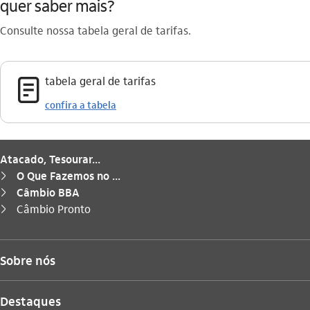
quer saber mais?
Consulte nossa tabela geral de tarifas.
documento_outline
tabela geral de tarifas
confira a tabela
Atacado, Tesourar...
O Que Fazemos no ...
seta_direita
Câmbio BBA
seta_direita
Você está aqui:
Câmbio Pronto
seta_direita
Sobre nós
Destaques