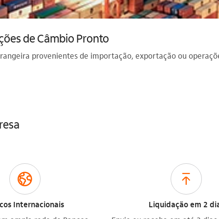
ações de Câmbio Pronto
trangeira provenientes de importação, exportação ou operaçõe
resa
globo_outline
deposito
cos Internacionais
Liquidação em 2 di