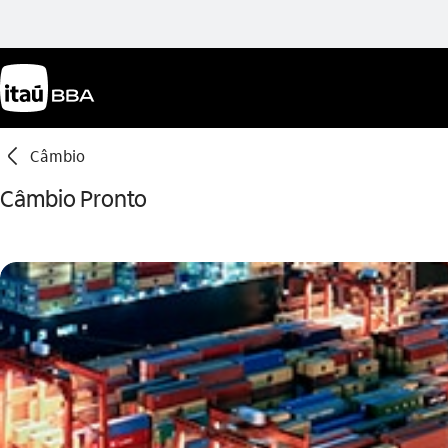
seta_esquerda
Câmbio
Câmbio Pronto