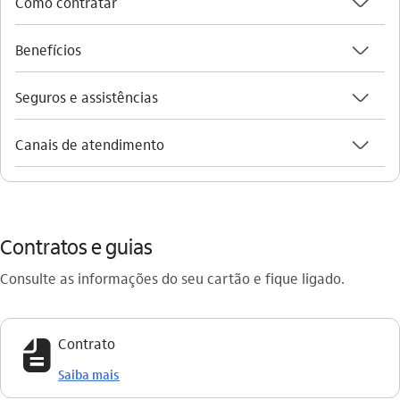
seta_baixo
Como contratar
seta_baixo
Benefícios
seta_baixo
Seguros e assistências
seta_baixo
Canais de atendimento
Contratos e guias
Consulte as informações do seu cartão e fique ligado.
icon-itaufonts_fatura icon
Contrato
Saiba mais