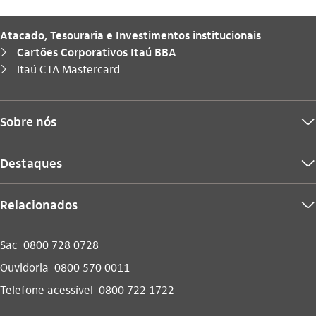
Atacado, Tesouraria e Investimentos institucionais
Cartões Corporativos Itaú BBA
seta_direita
Você está aqui:
Itaú CTA Mastercard
seta_direita
Sobre nós
seta_baixo
Destaques
seta_baixo
Relacionados
seta_baixo
Sac
0800 728 0728
Ouvidoria
0800 570 0011
Telefone acessível
0800 722 1722