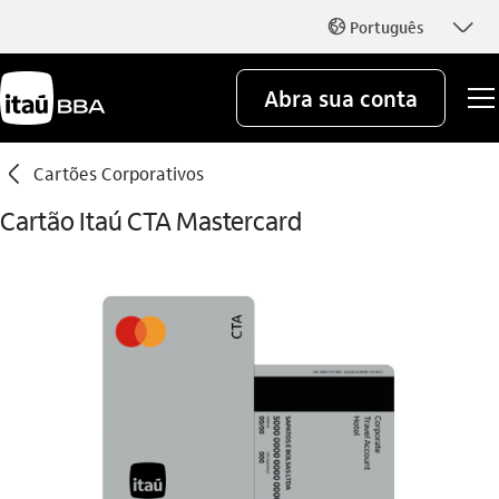
seta_baixo
Português
globo_outline
Abra sua conta
seta_esquerda
Cartões Corporativos
Cartão Itaú CTA Mastercard