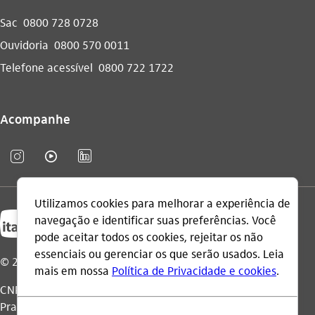
Sac
0800 728 0728
Ouvidoria
0800 570 0011
Telefone acessível
0800 722 1722
Acompanhe
instagram_outline
video_outline
linkedin_base
© 2026 Itaú Unibanco Holding S.A.
CNPJ: 60.872.504/0001-23
Praça Alfredo Egydio de Souza Aranha, 100, Torre Olavo