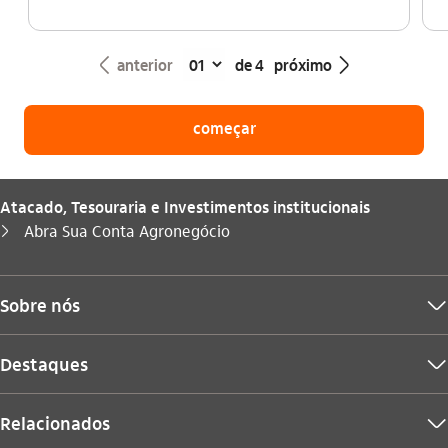
seta_esquerda
seta_direita
anterior
de 4
próximo
começar
Atacado, Tesouraria e Investimentos institucionais
Você está aqui:
Abra Sua Conta Agronegócio
seta_direita
Sobre nós
seta_baixo
Destaques
seta_baixo
Relacionados
seta_baixo