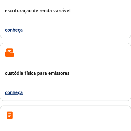
escrituração de renda variável
conheça
documentos_pasta
custódia física para emissores
conheça
icon-itaufonts_documento