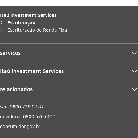
Itaú Investment Services
Escrituração
seta_direita
Você está aqui:
Escrituração de Renda Fixa
seta_direita
serviços
seta_baixo
Itaú Investment Services
seta_baixo
relacionados
seta_baixo
sac
0800 728 0728
ouvidoria
0800 570 0011
consumidor.gov.br