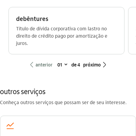
debêntures
Título de dívida corporativa com lastro no
direito de crédito pago por amortização e
juros.
seta_esquerda
seta_direita
anterior
de 4
próximo
outros serviços
Conheça outros serviços que possam ser de seu interesse.
icon-itaufonts_acoes