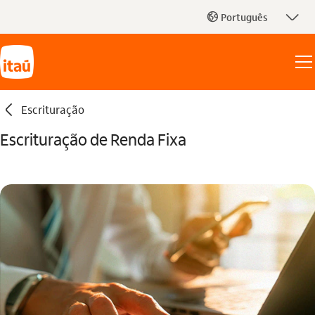
seta_baixo
Português
globo_outline
seta_esquerda
Escrituração
Escrituração de Renda Fixa