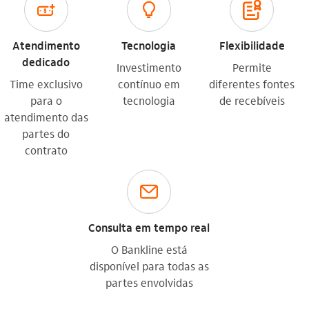
emprestimo_outline
inovacao_outline
garantia_outline
Atendimento
Tecnologia
Flexibilidade
dedicado
Investimento
Permite
Time exclusivo
contínuo em
diferentes fontes
para o
tecnologia
de recebíveis
atendimento das
partes do
contrato
email_resposta_rapida_outline
Consulta em tempo real
O Bankline está
disponível para todas as
partes envolvidas