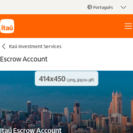
seta_baixo
Português
globo_outline
seta_esquerda
Itaú Investment Services
Escrow Account
Itaú Escrow Account