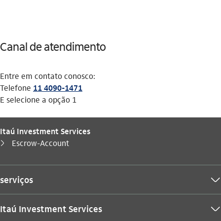
Canal de atendimento
Entre em contato conosco:
Telefone
11 4090-1471
E selecione a opção 1
Itaú Investment Services
Você está aqui:
Escrow-Account
seta_direita
serviços
seta_baixo
Itaú Investment Services
seta_baixo