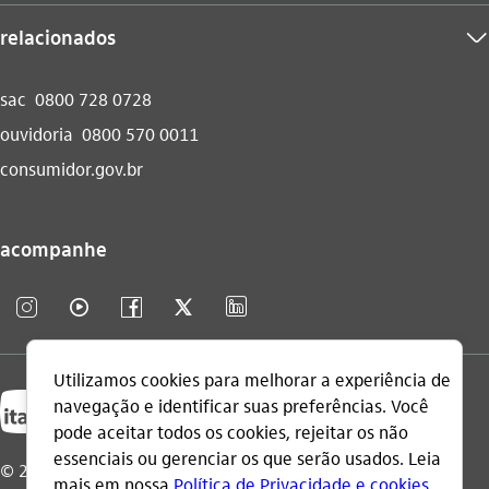
relacionados
seta_baixo
sac
0800 728 0728
ouvidoria
0800 570 0011
consumidor.gov.br
acompanhe
instagram_outline
video_outline
facebook_outline
twitter_outline
linkedin_base
© 2026 Itaú Unibanco Holding S.A.