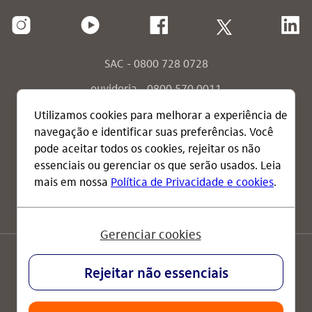
SAC - 0800 728 0728
ouvidoria - 0800 570 0011
ouvidoria - envie sua mensagem
consumidor.gov.br
termos de uso
política de privacidade
RI explica
Brasil
Powered by MZ
© 2020 Itaú Unibanco Holding S.A. CNPJ: