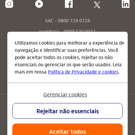
SAC - 0800 728 0728
ouvidoria - 0800 570 0011
ouvidoria - envie sua mensagem
consumidor.gov.br
termos de uso
política de privacidade
RI explica
Brasil
Powered by MZ
© 2020 Itaú Unibanco Holding S.A. CNPJ:
60.872.504/0001-23