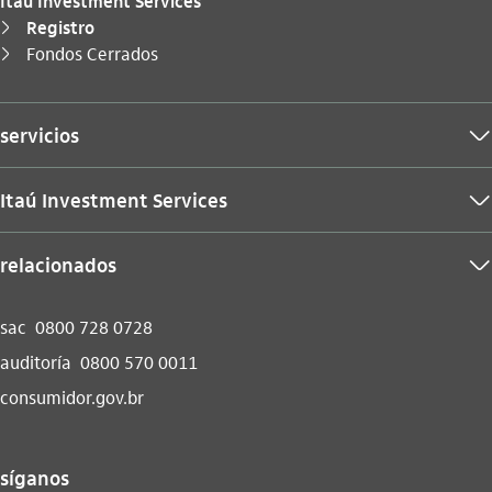
Itaú Investment Services
Registro
seta_direita
Tu estás aquí:
Fondos Cerrados
seta_direita
servicios
seta_baixo
Itaú Investment Services
seta_baixo
relacionados
seta_baixo
sac
0800 728 0728
auditoría
0800 570 0011
consumidor.gov.br
síganos