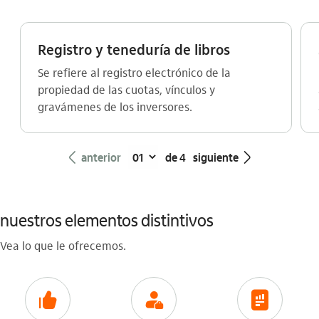
Registro y teneduría de libros
Se refiere al registro electrónico de la
propiedad de las cuotas, vínculos y
gravámenes de los inversores.
seta_esquerda
seta_direita
anterior
de 4
siguiente
nuestros elementos distintivos
Vea lo que le ofrecemos.
icon-itaufonts_curtir
icon-itaufonts_gerente
icon-itaufonts_relatorios_financeiros