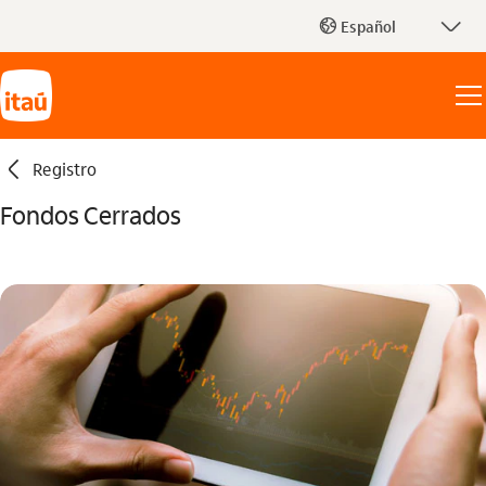
seta_baixo
Español
globo_outline
seta_esquerda
Registro
Fondos Cerrados