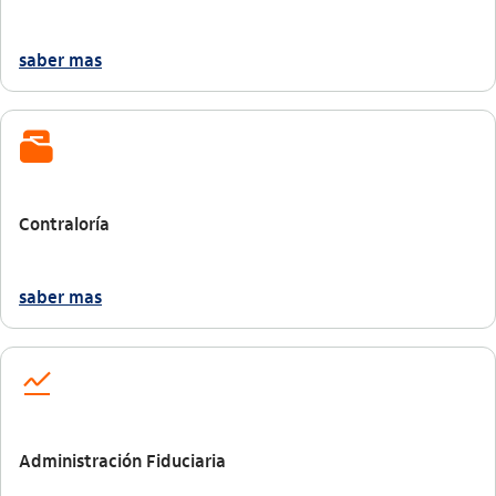
saber mas
documentos_pasta_outline
Contraloría
saber mas
icon-itaufonts_acoes
Administración Fiduciaria