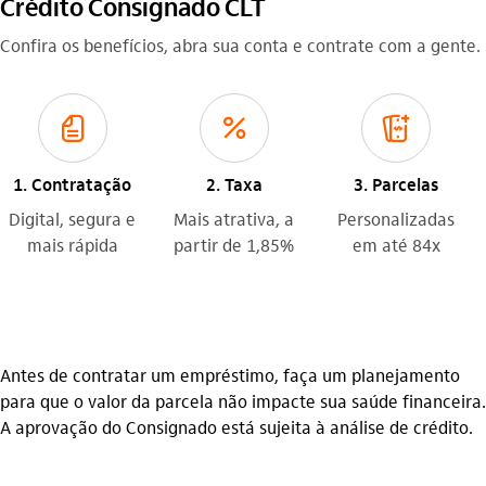
Crédito Consignado CLT
Confira os benefícios, abra sua conta e contrate com a gente.
fatura_outline
juros
credito_consignado_outline
1. Contratação
2. Taxa
3. Parcelas
Digital, segura e
Mais atrativa, a
Personalizadas
mais rápida
partir de 1,85%
em até 84x
Antes de contratar um empréstimo, faça um planejamento
para que o valor da parcela não impacte sua saúde financeira.
A aprovação do Consignado está sujeita à análise de crédito.