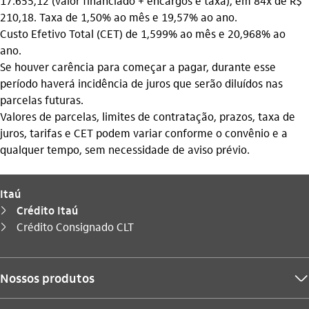
17.655,12 (valor financiado + encargos e taxa), em 84x de R$
210,18. Taxa de 1,50% ao mês e 19,57% ao ano.
Custo Efetivo Total (CET) de 1,599% ao mês e 20,968% ao
ano.
Se houver carência para começar a pagar, durante esse
período haverá incidência de juros que serão diluídos nas
parcelas futuras.
Valores de parcelas, limites de contratação, prazos, taxa de
juros, tarifas e CET podem variar conforme o convênio e a
qualquer tempo, sem necessidade de aviso prévio.
Itaú
Crédito Itaú
seta_direita
Você está aqui:
Crédito Consignado CLT
seta_direita
Nossos produtos
seta_baixo