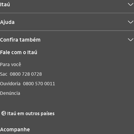
Itaú
seta_baixo
Ajuda
seta_baixo
Confira também
seta_baixo
Fale com o Itaú
Para você
Sac
0800 728 0728
Ouvidoria
0800 570 0011
Denúncia
Itaú em outros países
globo_outline
Acompanhe