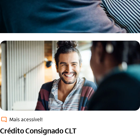
sms_chat_outline
Mais acessível!
Crédito Consignado CLT​