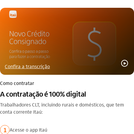
play_outline
Confira a transcrição
Como contratar
A contratação é 100% digital
Trabalhadores CLT, incluindo rurais e domésticos, que tem
conta corrente Itaú:
1
Acesse o app Itaú