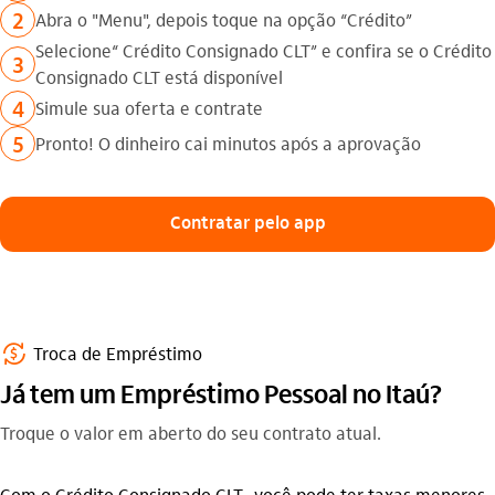
2
Abra o "Menu", depois toque na opção “Crédito”
Selecione“ Crédito Consignado CLT” e confira se o Crédito
3
Consignado CLT está disponível
4
Simule sua oferta e contrate
5
Pronto! O dinheiro cai minutos após a aprovação
Contratar pelo app
recarga
Troca de Empréstimo
Já tem um Empréstimo Pessoal no Itaú?
Troque o valor em aberto do seu contrato atual.
Com o Crédito Consignado CLT, você pode ter taxas menores