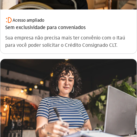
sorriso_outline
Acesso ampliado
Sem exclusividade para conveniados
Sua empresa não precisa mais ter convênio com o Itaú
para você poder solicitar o Crédito Consignado CLT.