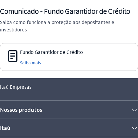
Comunicado - Fundo Garantidor de Crédito
Saiba como funciona a proteção aos depositantes e
investidores
documento_outline
Fundo Garantidor de Crédito
Saiba mais
Você está aqui:
Itaú Empresas
Nossos produtos
seta_baixo
Itaú
seta_baixo