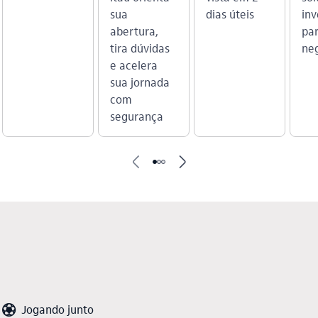
sua
dias úteis
in
abertura,
par
tira dúvidas
ne
e acelera
sua jornada
com
segurança
seta_esquerda
seta_direita
futebol_outline
Jogando junto