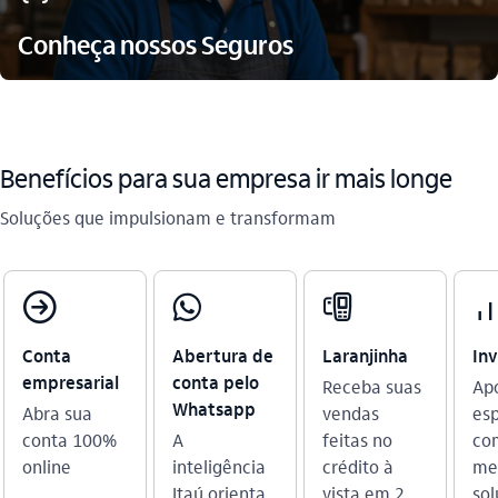
Conheça nossos Seguros
Benefícios para sua empresa ir mais longe
Soluções que impulsionam e transformam​
compra_outline
whatsapp_outline
maquina_cartao_outline
investimentos_o
Conta
Abertura de
Laranjinha
In
empresarial
conta pelo
Receba suas
Ap
Whatsapp
Abra sua
vendas
esp
conta 100%
A
feitas no
co
online
inteligência
crédito à
me
Itaú orienta
vista em 2
sol