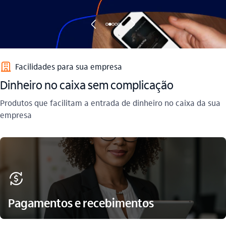
seta_esquerda
seta_direita
empresas_outline
Facilidades para sua empresa​
Dinheiro no caixa sem complicação​
Produtos que facilitam a entrada de dinheiro no caixa da sua
empresa
recarga
Pagamentos e recebimentos