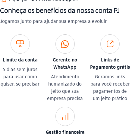
​Conheça os benefícios da nossa conta PJ​
Jogamos junto para ajudar sua empresa a evoluir​
limite_outline
whatsapp_outline
link_externo_outline
Limite da conta
Gerente no
Links de
WhatsApp
Pagamento grátis
5 dias sem juros
para usar como
Atendimento
Geramos links
quiser, se precisar
humanizado do
para você receber
jeito que sua
pagamentos de
empresa precisa
um jeito prático
investimento_outline
Gestão financeira