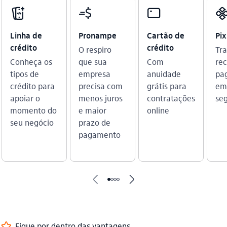
credito_consignado_outline
cobranca
cartao_outline
pix_outli
Linha de
Pronampe
Cartão de
Pix
crédito
crédito
O respiro
Tra
Conheça os
que sua
Com
re
tipos de
empresa
anuidade
pa
crédito para
precisa com
grátis para
em
apoiar o
menos juros
contratações
se
momento do
e maior
online
seu negócio
prazo de
pagamento
seta_esquerda
seta_direita
favorito_outline
Fique por dentro das vantagens