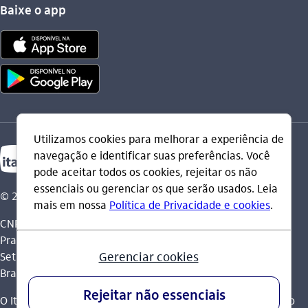
Baixe o app
© 2026 Itaú Unibanco Holding S.A.
CNPJ: 60.872.504/0001-23
Praça Alfredo Egydio de Souza Aranha, 100, Torre Olavo
Setubal, Parque Jabaquara - CEP 04344-902 - São Paulo -
Brasil.
O Itaú Unibanco Holding S.A. é integrante do Conglomerado