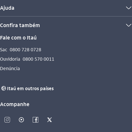
Ajuda
seta_baixo
Confira também
seta_baixo
Fale com o Itaú
Sac
0800 728 0728
Ouvidoria
0800 570 0011
Denúncia
Itaú em outros países
globo_outline
Acompanhe
instagram_outline
video_outline
facebook_outline
twitter_outline