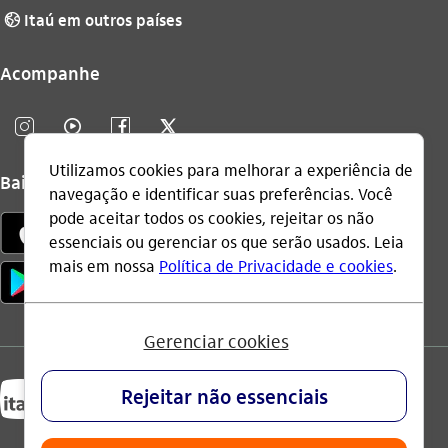
Itaú em outros países
globo_outline
Acompanhe
instagram_outline
video_outline
facebook_outline
twitter_outline
Baixe o app