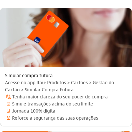
Simular compra futura
Acesse no app Itaú: Produtos > Cartões > Gestão do
Cartão > Simular Compra Futura
Tenha maior clareza do seu poder de compra
credito_automatico_outline
Simule transações acima do seu limite
comprovante_outline
Jornada 100% digital
autoriza_pelo_celular_outline
Reforce a segurança das suas operações
seguranca_outline