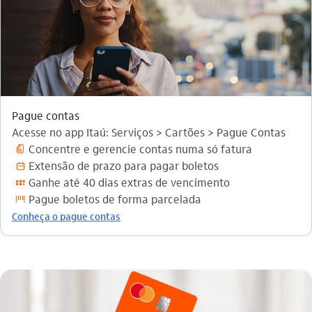
Pague contas
Acesse no app Itaú: Serviços > Cartões > Pague Contas
Concentre e gerencie contas numa só fatura
fatura_outline
Extensão de prazo para pagar boletos
calendario_outline
Ganhe até 40 dias extras de vencimento
programa_de_pontos_outline
Pague boletos de forma parcelada
codigo_de_barras
Conheça o pague contas