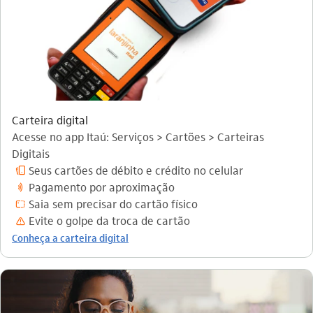
Carteira digital
Acesse no app Itaú: Serviços > Cartões > Carteiras
Digitais
Seus cartões de débito e crédito no celular
carteira_digital_outline
Pagamento por aproximação
nfc
Saia sem precisar do cartão físico
cartao_virtual
Evite o golpe da troca de cartão
aviso_outline
Conheça a carteira digital