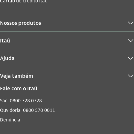
Você está aqui:
Cartão de crédito Itaú
Nossos produtos
seta_baixo
Itaú
seta_baixo
Ajuda
seta_baixo
Veja também
seta_baixo
Fale com o Itaú
Sac
0800 728 0728
Ouvidoria
0800 570 0011
Denúncia