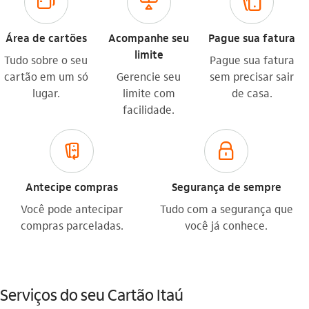
cartoes_outline
limite_outline
carteira_digital_outline
Área de cartões
Acompanhe seu
Pague sua fatura
limite
Tudo sobre o seu
Pague sua fatura
cartão em um só
Gerencie seu
sem precisar sair
lugar.
limite com
de casa.
facilidade.
antecipacao_de_recebimento_outline
seguranca_outline
Antecipe compras
Segurança de sempre
Você pode antecipar
Tudo com a segurança que
compras parceladas.
você já conhece.
Serviços do seu Cartão Itaú