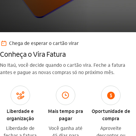
daily_outline
Chega de esperar o cartão virar
Conheça o Vira Fatura
No Itaú, você decide quando o cartão vira. Feche a fatura
antes e pague as novas compras só no próximo mês.
gestao_de_crises_outline
relogio_outline
consorcio
Liberdade e
Mais tempo pra
Oportunidade de
organização
pagar
compra
Liberdade de
Você ganha até
Aproveite
fechar a fatura
45 dias para
descontos ou