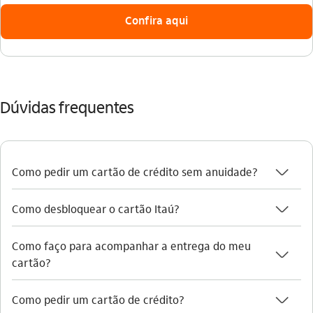
Confira aqui
Dúvidas frequentes
seta_baixo
Como pedir um cartão de crédito sem anuidade?
seta_baixo
Como desbloquear o cartão Itaú?
Como faço para acompanhar a entrega do meu
seta_baixo
cartão?
seta_baixo
Como pedir um cartão de crédito?