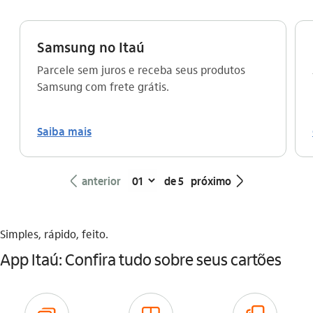
Samsung no Itaú
Parcele sem juros e receba seus produtos
Samsung com frete grátis.
Saiba mais
seta_esquerda
seta_direita
anterior
de 5
próximo
Simples, rápido, feito.
App Itaú: Confira tudo sobre seus cartões