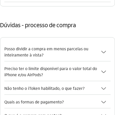
Dúvidas - processo de compra
Posso dividir a compra em menos parcelas ou
seta_baixo
inteiramente à vista?
Preciso ter o limite disponível para o valor total do
seta_baixo
iPhone e/ou AirPods?
seta_baixo
Não tenho o iToken habilitado, o que fazer?
seta_baixo
Quais as formas de pagamento?