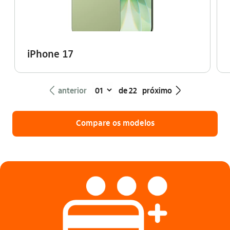
iPhone 17
seta_esquerda
seta_direita
anterior
de 22
próximo
Compare os modelos