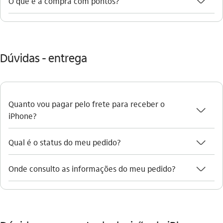
seta_baixo
O que é a compra com pontos?
Dúvidas - entrega
Quanto vou pagar pelo frete para receber o
seta_baixo
iPhone?
seta_baixo
Qual é o status do meu pedido?
seta_baixo
Onde consulto as informações do meu pedido?