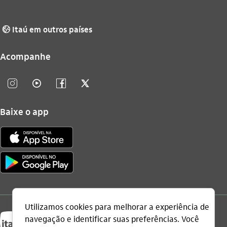
Itaú em outros países
globo_outline
Acompanhe
instagram_outline
video_outline
facebook_outline
twitter_outline
Baixe o app