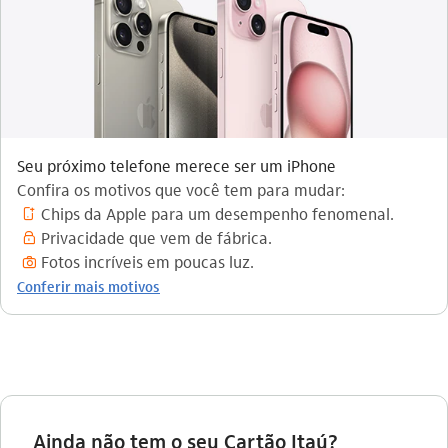
Seu próximo telefone merece ser um iPhone
Confira os motivos que você tem para mudar:
Chips da Apple para um desempenho fenomenal.
celular_pre_pago_outline
Privacidade que vem de fábrica.
cadeado_outline
Fotos incríveis em poucas luz.
maquina_fotografica_outline
Conferir mais motivos
Ainda não tem o seu Cartão Itaú?