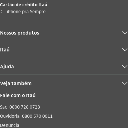
Cartão de crédito Itaú
Você está aqui:
iPhone pra Sempre
seta_direita
Nossos produtos
seta_baixo
Itaú
seta_baixo
Ajuda
seta_baixo
Veja também
seta_baixo
Fale com o Itaú
Sac
0800 728 0728
Ouvidoria
0800 570 0011
Denúncia