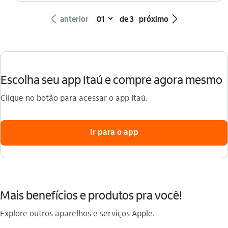
seta_esquerda
seta_direita
anterior
de 3
próximo
Escolha seu app Itaú e compre agora mesmo
Clique no botão para acessar o app Itaú.
Ir para o app
Mais benefícios e produtos pra você!
Explore outros aparelhos e serviços Apple.