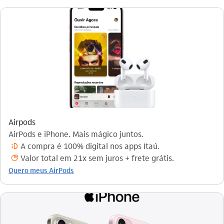
Airpods
AirPods e iPhone. Mais mágico juntos.
A compra é 100% digital nos apps Itaú.
brilho_nos_olhos_outline
Valor total em 21x sem juros + frete grátis.
parcelamento_outline
Quero meus AirPods