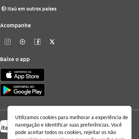
Itaú em outros países
globo_outline
Acompanhe
instagram_outline
video_outline
facebook_outline
twitter_outline
Baixe o app