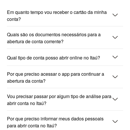
Em quanto tempo vou receber o cartão da minha
seta_baixo
conta?
Quais são os documentos necessários para a
seta_baixo
abertura de conta corrente?
seta_baixo
Qual tipo de conta posso abrir online no Itaú?
Por que preciso acessar o app para continuar a
seta_baixo
abertura da conta?
Vou precisar passar por algum tipo de análise para
seta_baixo
abrir conta no Itaú?
Por que preciso informar meus dados pessoais
seta_baixo
para abrir conta no Itaú?