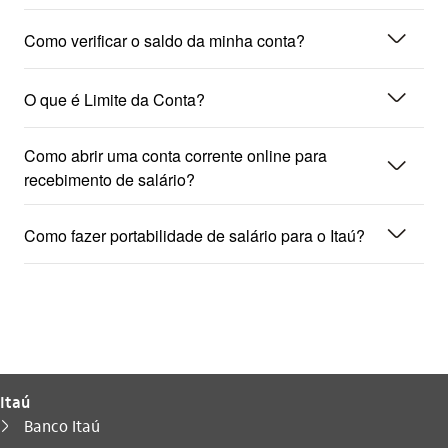
seta_baixo
Como verificar o saldo da minha conta?
seta_baixo
O que é Limite da Conta?
Como abrir uma conta corrente online para
seta_baixo
recebimento de salário?
seta_baixo
Como fazer portabilidade de salário para o Itaú?
Itaú
Você está aqui:
Banco Itaú
seta_direita