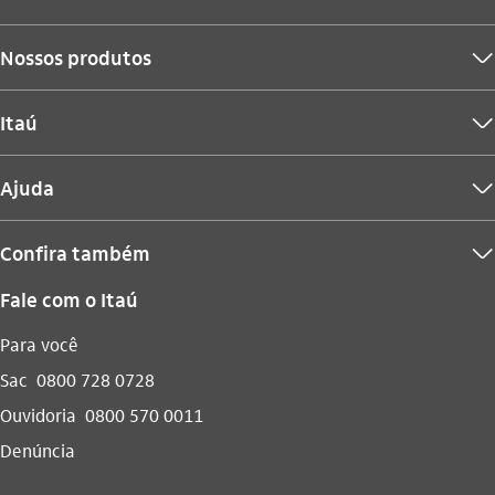
Nossos produtos
seta_baixo
Itaú
seta_baixo
Ajuda
seta_baixo
Confira também
seta_baixo
Fale com o Itaú
Para você
Sac
0800 728 0728
Ouvidoria
0800 570 0011
Denúncia