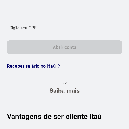
Digite seu CPF
Abrir conta
Receber salário no Itaú
arrow_right_base
seta_baixo
Saiba mais
Vantagens de ser cliente Itaú