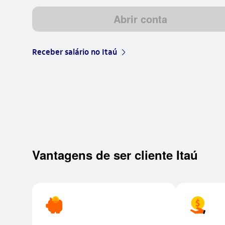
Abrir conta
Receber salário no Itaú
arrow_right_base
Vantagens de ser cliente Itaú