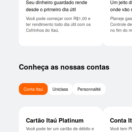
Seu dinheiro guardado rende
Um jeito diferente de saber para
desde o primeiro dia útil
onde vão 
Você pode começar com R$1,00 e
Planeje gastos por categorias com o
ter rendimento todo dia útil com os
Controle de
Cofrinhos do Itaú.
no fim do m
Conheça as nossas contas
Conta Itaú
Uniclass
Personnalité
Cartão Itaú Platinum
Conta I
Você pode ter um cartão de débito e
Você tem Pix ilimitado, o saldo da