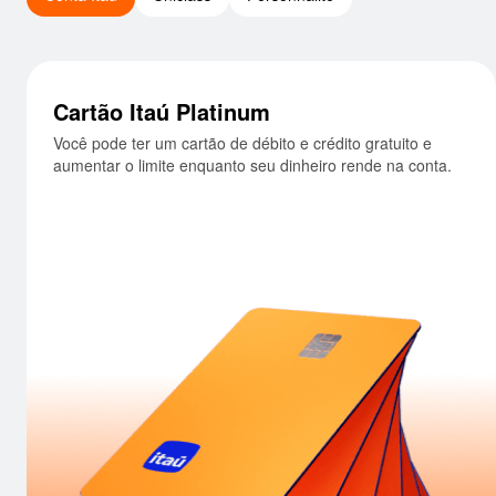
Cartão Itaú Platinum
Você pode ter um cartão de débito e crédito gratuito
Você tem Pix ilimitado, o saldo da sua conta 
e aumentar o limite enquanto seu dinheiro rende na
a
conta.
d