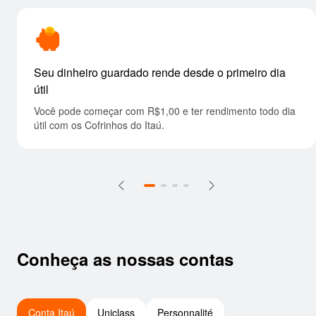
Seu dinheiro guardado rende desde o primeiro
Um jeito diferente de saber
dia útil
Você pode começar com R$1,00 e ter rendimento
Planeje gastos por categorias com o Co
todo dia útil com os Cofrinhos do Itaú.
G
Conheça as nossas contas
Conta Itaú
Uniclass
Personnalité