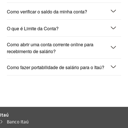
seta_baixo
Como verificar o saldo da minha conta?
seta_baixo
O que é Limite da Conta?
Como abrir uma conta corrente online para
seta_baixo
recebimento de salário?
seta_baixo
Como fazer portabilidade de salário para o Itaú?
Itaú
Você está aqui:
Banco Itaú
seta_direita