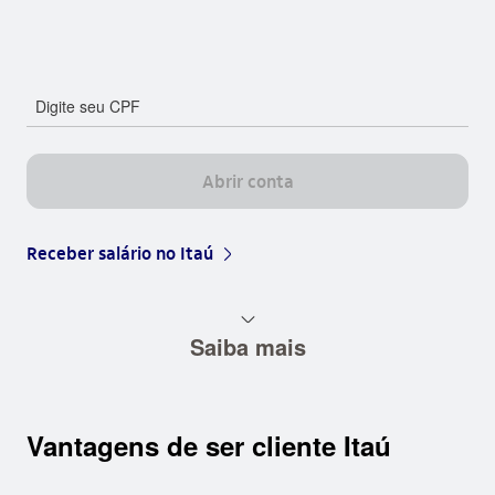
Digite seu CPF
Abrir conta
Receber salário no Itaú
arrow_right_base
seta_baixo
Saiba mais
Vantagens de ser cliente Itaú