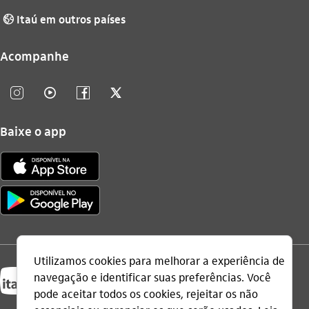
Itaú em outros países
globo_outline
Acompanhe
instagram_outline
video_outline
facebook_outline
twitter_outline
Baixe o app