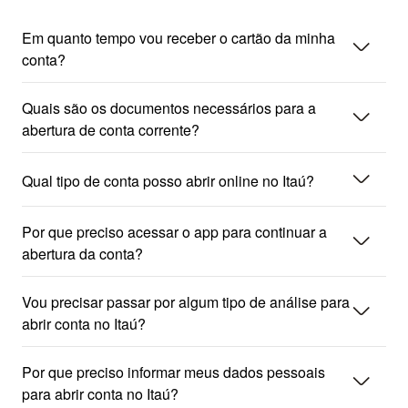
Em quanto tempo vou receber o cartão da minha
seta_baixo
conta?
Quais são os documentos necessários para a
seta_baixo
abertura de conta corrente?
seta_baixo
Qual tipo de conta posso abrir online no Itaú?
Por que preciso acessar o app para continuar a
seta_baixo
abertura da conta?
Vou precisar passar por algum tipo de análise para
seta_baixo
abrir conta no Itaú?
Por que preciso informar meus dados pessoais
seta_baixo
para abrir conta no Itaú?