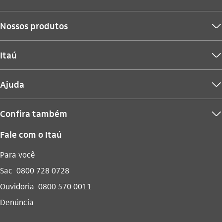
Nossos produtos
seta_baixo
Itaú
seta_baixo
Ajuda
seta_baixo
Confira também
seta_baixo
Fale com o Itaú
Para você
Sac
0800 728 0728
Ouvidoria
0800 570 0011
Denúncia