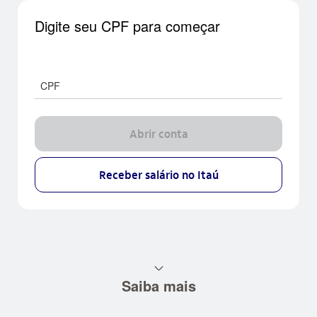
Digite seu CPF para começar
CPF
Abrir conta
Receber salário no Itaú
seta_baixo
Saiba mais