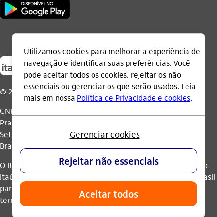
© 2026 Itaú Unibanco Holding S.A.
CNPJ: 60.872.504/0001-23
Praça Alfredo Egydio de Souza Aranha, 100, Torre Olavo
Setubal, Parque Jabaquara - CEP 04344-902 - São Paulo -
Brasil.
O Itaú Unibanco Holding S.A. é integrante do Conglomerado
Itaú Unibanco e possui autorização do Banco Central do Brasil
para operar como banco múltiplo e realizar operações nos
termos da legislação vigente.