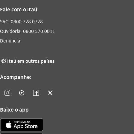
Fale com o Itaú
SAC
0800 728 0728
Ouvidoria
0800 570 0011
Denúncia
Itaú em outros países
globo_outline
Acompanhe:
instagram_outline
video_outline
facebook_outline
twitter_outline
Baixe o app