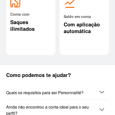
acoes
Conta com
Saldo em conta
Saques
Com aplicação
ilimitados
automática
Como podemos te ajudar?
seta_baixo
Quais os requisitos para ser Personnalité?
Ainda não encontrou a conta ideal para o seu
seta_baixo
perfil?