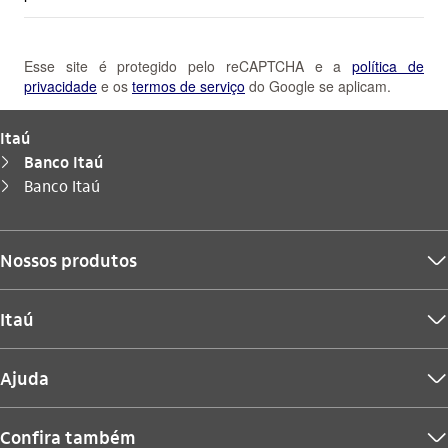
Esse site é protegido pelo reCAPTCHA e a
política de
privacidade
e os
termos de serviço
do Google se aplicam.
Itaú
Banco Itaú
seta_direita
Você está aqui:
Banco Itaú
seta_direita
Nossos produtos
seta_baixo
Itaú
seta_baixo
Ajuda
seta_baixo
Confira também
seta_baixo