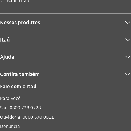
Você está aqui:
Banco Itaú
seta_direita
Nossos produtos
seta_baixo
Itaú
seta_baixo
Ajuda
seta_baixo
Confira também
seta_baixo
Fale com o Itaú
Para você
Sac
0800 728 0728
Ouvidoria
0800 570 0011
Denúncia