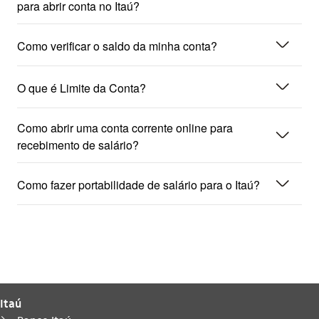
para abrir conta no Itaú?
seta_baixo
Como verificar o saldo da minha conta?
seta_baixo
O que é Limite da Conta?
Como abrir uma conta corrente online para
seta_baixo
recebimento de salário?
seta_baixo
Como fazer portabilidade de salário para o Itaú?
Itaú