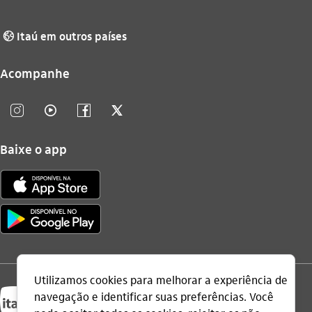
Itaú em outros países
globo_outline
Acompanhe
instagram_outline
video_outline
facebook_outline
twitter_outline
Baixe o app