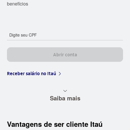
benefícios​
Digite seu CPF
Abrir conta
Receber salário no Itaú
arrow_right_base
seta_baixo
Saiba mais
Vantagens de ser cliente Itaú