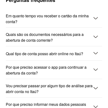
Em quanto tempo vou receber o cartão da minha
seta_baixo
conta?
Quais são os documentos necessários para a
seta_baixo
abertura de conta corrente?
seta_baixo
Qual tipo de conta posso abrir online no Itaú?
Por que preciso acessar o app para continuar a
seta_baixo
abertura da conta?
Vou precisar passar por algum tipo de análise para
seta_baixo
abrir conta no Itaú?
Por que preciso informar meus dados pessoais
seta_baixo